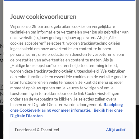
Jouw cookievoorkeuren
Wij en onze
28
partners gebruiken cookies en vergelijkbare
technieken om informatie te verzamelen over jou als gebruiker van
onze website(s), jouw gedrag en jouw apparaten. Als je „Alle
cookies accepteren” selecteert, worden trackingtechnologieën
Nieuws van de Dag
Opinie van de Dag
Laatste
Onze categorieën
ingeschakeld om onze advertenties en content te kunnen
aflevering
Video's
Nieuws van de Dag Podcast
personaliseren, onze producten en diensten te verbeteren en om
de prestaties van advertenties en content te meten. Als je
Volg Nieuws van de Dag
„Huidige keuze opslaan” selecteert of je toestemming intrekt,
worden deze trackingtechnologieën uitgeschakeld. We gebruiken
dan enkel functionele en essentiële cookies om de website goed te
laten functioneren en veilig te houden. Je kunt dit menu op ieder
Zoeken
moment opnieuw openen om je keuzes te wijzigen of om je
Nieuws van de Dag
Opinie van de
toestemming in te trekken door op de link Cookie-instellingen
onder aan de webpagina te klikken. Je selecties zullen overal
Dag
Video's
Uitzendingen
Podcast
Panel
Contact
binnen onze Digitale Diensten worden doorgevoerd.
Raadpleeg
onze Cookieverklaring voor meer informatie.
Bekijk hier onze
Vertel jij jouw collega’s wat je verdient?
Digitale Diensten.
19 mei 2026, 18:54
Altijd actief
Functioneel & Essentieel
De Europese Unie heeft weer een mooie regel bedacht: