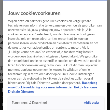
Jouw cookievoorkeuren
Wij en onze
28
partners gebruiken cookies en vergelijkbare
technieken om informatie te verzamelen over jou als gebruiker van
onze website(s), jouw gedrag en jouw apparaten. Als je „Alle
cookies accepteren” selecteert, worden trackingtechnologieën
Nieuws van de Dag
Opinie van de Dag
Laatste
Onze categorieën
ingeschakeld om onze advertenties en content te kunnen
aflevering
Video's
Nieuws van de Dag Podcast
personaliseren, onze producten en diensten te verbeteren en om
de prestaties van advertenties en content te meten. Als je
Volg Nieuws van de Dag
„Huidige keuze opslaan” selecteert of je toestemming intrekt,
worden deze trackingtechnologieën uitgeschakeld. We gebruiken
dan enkel functionele en essentiële cookies om de website goed te
laten functioneren en veilig te houden. Je kunt dit menu op ieder
Zoeken
moment opnieuw openen om je keuzes te wijzigen of om je
Nieuws van de Dag
Opinie van de
toestemming in te trekken door op de link Cookie-instellingen
onder aan de webpagina te klikken. Je selecties zullen overal
Dag
Video's
Uitzendingen
Podcast
Panel
Contact
binnen onze Digitale Diensten worden doorgevoerd.
Raadpleeg
onze Cookieverklaring voor meer informatie.
Bekijk hier onze
Prijsdaling aan de pomp blijft achter
Digitale Diensten.
3 juli 2026, 18:19
Altijd actief
Functioneel & Essentieel
Het is veel automobilisten een doorn in het oog: de olieprijs