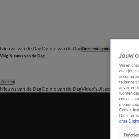
Nieuws van de Dag
Opinie van de Dag
Laatste afl
Onze categorieën
Jouw c
Volg Nieuws van de Dag
Wij en onz
over jou al
accepteren
Zoeken
te kunnen 
advertentie
Nieuws van de Dag
Opinie van de Dag
Video's
Uitzendingen
Podc
worden dez
cookies om 
moment opn
Cookie-inst
Diensten w
onze Digit
Function