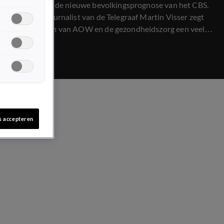
Dat blijkt uit de nieuwe bevolkingsprognose van het CBS.
Financieel journalist van de Telegraaf Martin Visser zegt
dat de kosten van AOW en de gezondheidszorg een veel
groter probleem zijn dan de politiek zich realiseert. Hoe
moeten we deze kosten gaan dragen?
s accepteren