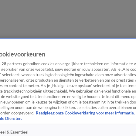
evering
Video's
Nieuws van de Dag Podcast
ookievoorkeuren
e
28
partners gebruiken cookies en vergelijkbare technieken om informatie te
s gebruiker van onze website(s), jouw gedrag en jouw apparaten. Als je „Alle co
” selecteert, worden trackingtechnologieën ingeschakeld om onze advertenties
personaliseren, onze producten en diensten te verbeteren en om de prestaties 
s en content te meten. Als je „Huidige keuze opslaan” selecteert of je toestemm
ast
Panel
Contact
e trackingtechnologieën uitgeschakeld. We gebruiken dan enkel functionele en
de website goed te laten functioneren en veilig te houden. Je kunt dit menu op
ieuw openen om je keuzes te wijzigen of om je toestemming in te trekken door
ellingen onder aan de webpagina te klikken. Je selecties zullen overal binnen o
orden doorgevoerd.
Raadpleeg onze Cookieverklaring voor meer informatie.
ale Diensten.
eel & Essentieel