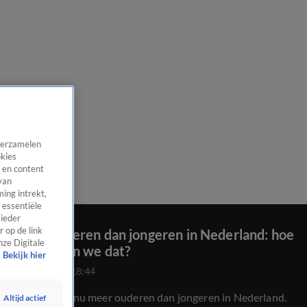
 verzamelen
okies
 en content
van
ing intrekt,
 essentiële
 ieder
 op de link
Meer ouderen dan jongeren in Nederland: hoe
nze Digitale
bekostigen we dat?
Bekijk hier
16 dec 2025, 18:44
Er zijn vanaf nu meer ouderen dan jongeren in Nederland.
Altijd actief