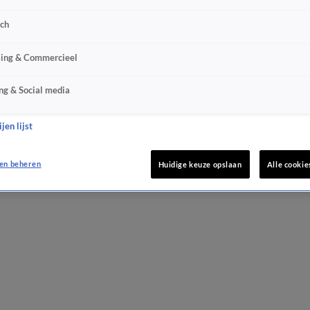
sch
sing & Commercieel
ng & Social media
jen lijst
en beheren
Huidige keuze opslaan
Alle cookie