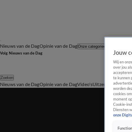
Nieuws van de Dag
Opinie van de Dag
Laatste afl
Onze categorieën
Jouw c
Volg Nieuws van de Dag
Wij en onz
over jou al
accepteren
Zoeken
te kunnen 
advertentie
Nieuws van de Dag
Opinie van de Dag
Video's
Uitzendingen
Podc
worden dez
cookies om 
moment opn
Cookie-inst
Diensten w
onze Digit
Function