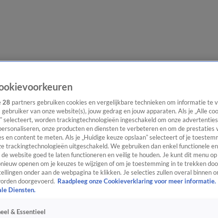
evering
Video's
Nieuws van de Dag Podcast
ookievoorkeuren
e
28
partners gebruiken cookies en vergelijkbare technieken om informatie te
s gebruiker van onze website(s), jouw gedrag en jouw apparaten. Als je „Alle co
” selecteert, worden trackingtechnologieën ingeschakeld om onze advertenties
personaliseren, onze producten en diensten te verbeteren en om de prestaties 
s en content te meten. Als je „Huidige keuze opslaan” selecteert of je toestemm
ast
Panel
Contact
e trackingtechnologieën uitgeschakeld. We gebruiken dan enkel functionele en
de website goed te laten functioneren en veilig te houden. Je kunt dit menu op
ieuw openen om je keuzes te wijzigen of om je toestemming in te trekken door
ellingen onder aan de webpagina te klikken. Je selecties zullen overal binnen o
orden doorgevoerd.
Raadpleeg onze Cookieverklaring voor meer informatie.
ale Diensten.
eel & Essentieel