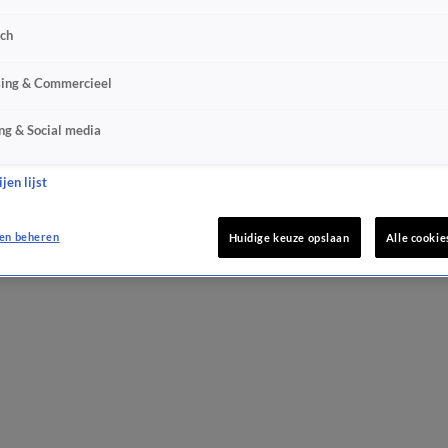
sch
sing & Commercieel
ng & Social media
jen lijst
en beheren
Huidige keuze opslaan
Alle cookie