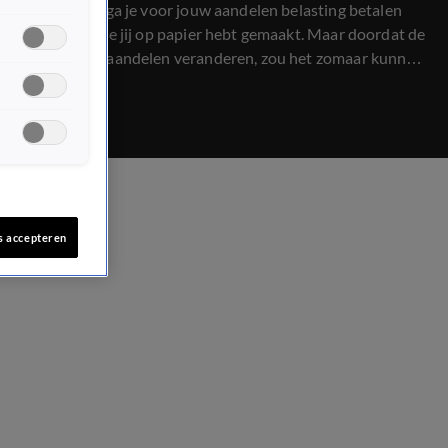
regelgeving, ga je voor jouw aandelen belasting betalen
over winst die jij op papier hebt gemaakt. Maar doordat de
koersen van aandelen veranderen, zou het zomaar kunnen
dat je deze winst in de praktijk helemaal niet hebt
gemaakt. Econoom Jona van Loenen legt de gevolgen van
de nieuwe regelgeving uit.
s accepteren