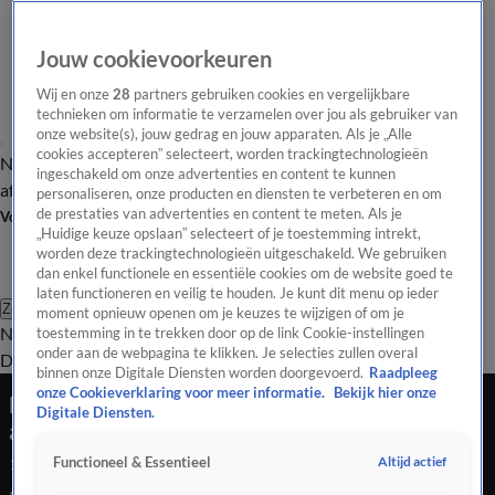
Jouw cookievoorkeuren
Wij en onze
28
partners gebruiken cookies en vergelijkbare
technieken om informatie te verzamelen over jou als gebruiker van
onze website(s), jouw gedrag en jouw apparaten. Als je „Alle
cookies accepteren” selecteert, worden trackingtechnologieën
Nieuws van de Dag
Opinie van de Dag
Laatste
Onze categorieën
ingeschakeld om onze advertenties en content te kunnen
aflevering
Video's
Nieuws van de Dag Podcast
personaliseren, onze producten en diensten te verbeteren en om
de prestaties van advertenties en content te meten. Als je
Volg Nieuws van de Dag
„Huidige keuze opslaan” selecteert of je toestemming intrekt,
worden deze trackingtechnologieën uitgeschakeld. We gebruiken
dan enkel functionele en essentiële cookies om de website goed te
laten functioneren en veilig te houden. Je kunt dit menu op ieder
Zoeken
moment opnieuw openen om je keuzes te wijzigen of om je
Nieuws van de Dag
Opinie van de
toestemming in te trekken door op de link Cookie-instellingen
onder aan de webpagina te klikken. Je selecties zullen overal
Dag
Video's
Uitzendingen
Podcast
Panel
Contact
binnen onze Digitale Diensten worden doorgevoerd.
Raadpleeg
onze Cookieverklaring voor meer informatie.
Bekijk hier onze
Hypotheekrenteaftrek: ermee doorgaan of
Digitale Diensten.
afschaffen?
Altijd actief
Functioneel & Essentieel
13 mei 2026, 19:18