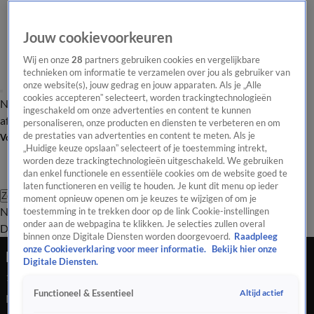
Jouw cookievoorkeuren
Wij en onze
28
partners gebruiken cookies en vergelijkbare
technieken om informatie te verzamelen over jou als gebruiker van
onze website(s), jouw gedrag en jouw apparaten. Als je „Alle
cookies accepteren” selecteert, worden trackingtechnologieën
Nieuws van de Dag
Opinie van de Dag
Laatste
Onze categorieën
ingeschakeld om onze advertenties en content te kunnen
aflevering
Video's
Nieuws van de Dag Podcast
personaliseren, onze producten en diensten te verbeteren en om
de prestaties van advertenties en content te meten. Als je
Volg Nieuws van de Dag
„Huidige keuze opslaan” selecteert of je toestemming intrekt,
worden deze trackingtechnologieën uitgeschakeld. We gebruiken
dan enkel functionele en essentiële cookies om de website goed te
laten functioneren en veilig te houden. Je kunt dit menu op ieder
Zoeken
moment opnieuw openen om je keuzes te wijzigen of om je
Nieuws van de Dag
Opinie van de
toestemming in te trekken door op de link Cookie-instellingen
onder aan de webpagina te klikken. Je selecties zullen overal
Dag
Video's
Uitzendingen
Podcast
Panel
Contact
binnen onze Digitale Diensten worden doorgevoerd.
Raadpleeg
onze Cookieverklaring voor meer informatie.
Bekijk hier onze
Eén militair naar Groenland namens Nederland
Digitale Diensten.
15 jan 2026, 18:37
Altijd actief
Functioneel & Essentieel
Nederland stuurt één militair naar Groenland. Dat meldt