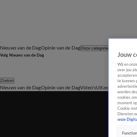
Nieuws van de Dag
Opinie van de Dag
Laatste afl
Onze categorieën
Jouw c
Volg Nieuws van de Dag
Wij en onz
over jou al
accepteren
Zoeken
te kunnen 
advertentie
Nieuws van de Dag
Opinie van de Dag
Video's
Uitzendingen
Podc
worden dez
cookies om 
moment opn
Cookie-inst
Diensten w
onze Digit
Function