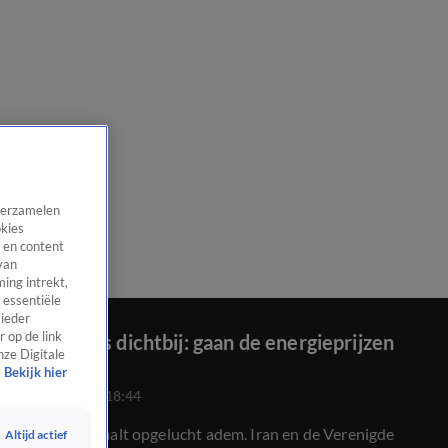
 verzamelen
okies
 en content
van
ing intrekt,
 essentiële
 ieder
 op de link
Een deal is dichtbij: gaan de energieprijzen
nze Digitale
dalen?
Bekijk hier
15 juni 2026, 18:44
De wereld haalt opgelucht adem. Iran en de Verenigde
Altijd actief