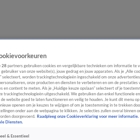
evering
Video's
Nieuws van de Dag Podcast
ookievoorkeuren
e
28
partners gebruiken cookies en vergelijkbare technieken om informatie te
s gebruiker van onze website(s), jouw gedrag en jouw apparaten. Als je „Alle co
” selecteert, worden trackingtechnologieën ingeschakeld om onze advertenties
personaliseren, onze producten en diensten te verbeteren en om de prestaties 
s en content te meten. Als je „Huidige keuze opslaan” selecteert of je toestemm
ast
Panel
Contact
e trackingtechnologieën uitgeschakeld. We gebruiken dan enkel functionele en
de website goed te laten functioneren en veilig te houden. Je kunt dit menu op
ieuw openen om je keuzes te wijzigen of om je toestemming in te trekken door
ellingen onder aan de webpagina te klikken. Je selecties zullen overal binnen o
orden doorgevoerd.
Raadpleeg onze Cookieverklaring voor meer informatie.
ale Diensten.
eel & Essentieel