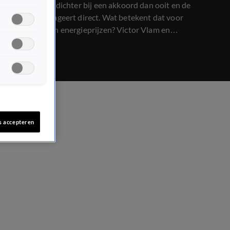
Staten lijken dichter bij een akkoord dan ooit en de
oliemarkt reageert direct. Wat betekent dat voor
brandstof- en energieprijzen? Victor Vlam en
energiedeskundige Remco de Boer schuiven erover aan.
s accepteren