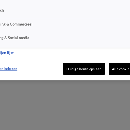
sch
sing & Commercieel
ng & Social media
jen lijst
en beheren
Huidige keuze opslaan
Alle cookie