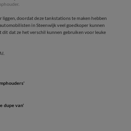
mphouder.
er liggen, doordat deze tankstations te maken hebben
automobilisten in Steenwijk veel goedkoper kunnen
t dit dat ze het verschil kunnen gebruiken voor leuke
AI.
pomphouders'
de dupe van'