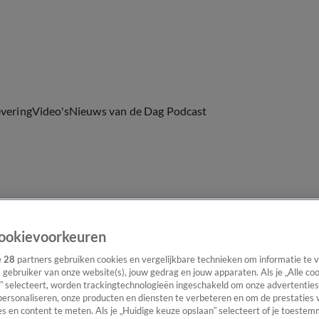
evering
Video's
Nieuws van de Dag Podcast
ast
Panel
Contact
ookievoorkeuren
e
28
partners gebruiken cookies en vergelijkbare technieken om informatie te
s gebruiker van onze website(s), jouw gedrag en jouw apparaten. Als je „Alle co
” selecteert, worden trackingtechnologieën ingeschakeld om onze advertenties
personaliseren, onze producten en diensten te verbeteren en om de prestaties 
s en content te meten. Als je „Huidige keuze opslaan” selecteert of je toestemm