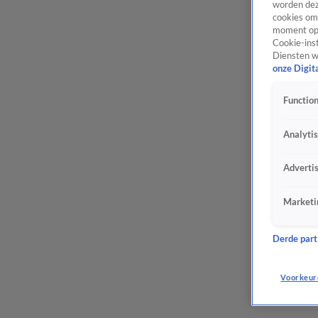
worden dez
cookies om 
moment opn
Cookie-inst
Diensten w
onze Digit
Function
Analyti
Adverti
Marketi
Derde parti
Voorkeur