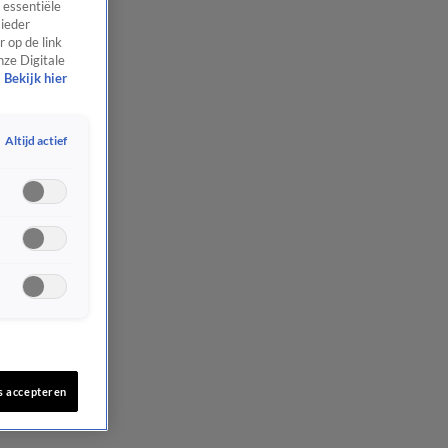
 essentiële
 ieder
 op de link
nze Digitale
Bekijk hier
Altijd actief
s accepteren