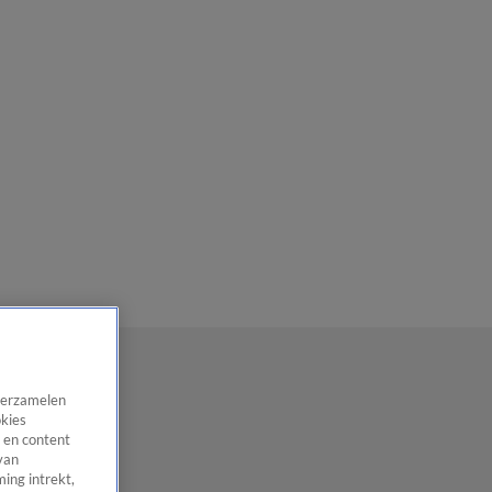
 verzamelen
okies
 en content
van
ing intrekt,