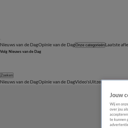
Nieuws van de Dag
Opinie van de Dag
Laatste afl
Onze categorieën
Volg Nieuws van de Dag
Zoeken
Nieuws van de Dag
Opinie van de Dag
Video's
Uitzendingen
Podc
Jouw c
Wij en onz
over jou al
accepteren
te kunnen 
advertentie