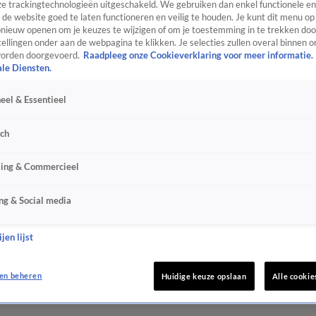
e trackingtechnologieën uitgeschakeld. We gebruiken dan enkel functionele en
de website goed te laten functioneren en veilig te houden. Je kunt dit menu op
ieuw openen om je keuzes te wijzigen of om je toestemming in te trekken door
ellingen onder aan de webpagina te klikken. Je selecties zullen overal binnen o
orden doorgevoerd.
Raadpleeg onze Cookieverklaring voor meer informatie.
ale Diensten.
eel & Essentieel
sch
sing & Commercieel
ng & Social media
jen lijst
en beheren
Huidige keuze opslaan
Alle cookie