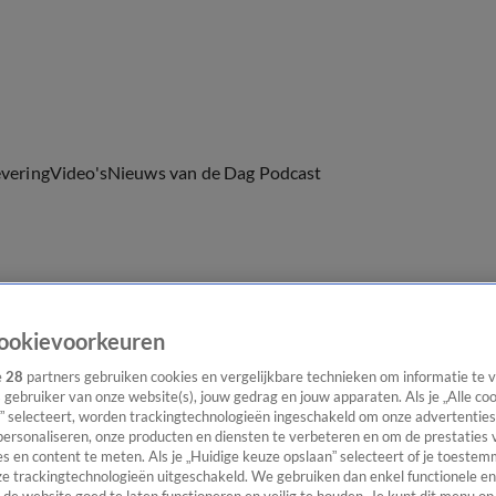
evering
Video's
Nieuws van de Dag Podcast
ast
Panel
Contact
ookievoorkeuren
e
28
partners gebruiken cookies en vergelijkbare technieken om informatie te
s gebruiker van onze website(s), jouw gedrag en jouw apparaten. Als je „Alle co
” selecteert, worden trackingtechnologieën ingeschakeld om onze advertenties
personaliseren, onze producten en diensten te verbeteren en om de prestaties 
s en content te meten. Als je „Huidige keuze opslaan” selecteert of je toestemm
e trackingtechnologieën uitgeschakeld. We gebruiken dan enkel functionele en