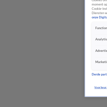
cookies om 
moment opn
Cookie-inst
Diensten w
onze Digit
Function
Analyti
Adverti
Marketi
Derde parti
Voorkeur