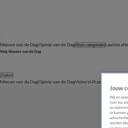
Nieuws van de Dag
Opinie van de Dag
Laatste afl
Onze categorieën
Volg Nieuws van de Dag
Zoeken
Nieuws van de Dag
Opinie van de Dag
Video's
Uitzendingen
Podc
Jouw c
Wij en onz
over jou al
accepteren
te kunnen 
advertentie
worden dez