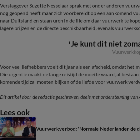
Verslaggever Suzette Nesselaar sprak met onder anderen vuurwe
nog geopend heeft maar zich voorbereidt op een aankomend vuu
naar Duitsland en staan uren in de file om daar vuurwerk te kope
lagere prijzen en de directe beschikbaarheid, evenals vuurwerks
‘Je kunt dit niet zo
Vuurwerkko
Voor veel liefhebbers voelt dit jaar als een afscheid, omdat het m
Die urgentie maakt de lange reistijd de moeite waard, al bestaan
komende tijd zal moeten blijken of de liefde voor vuurwerk verdwij
Dit artikel door de redactie geschreven, deels met ondersteuning van 
Lees ook
Vuurwerkverbod: 'Normale Nederlander de dup