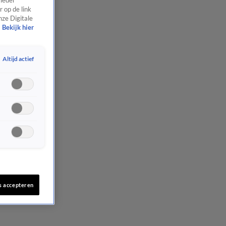
 ieder
 op de link
nze Digitale
Bekijk hier
Altijd actief
s accepteren