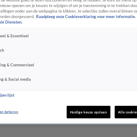
de website goed te laten functioneren en veilig te houden. Je kunt dit menu op
ieuw openen om je keuzes te wijzigen of om je toestemming in te trekken door
ellingen onder aan de webpagina te klikken. Je selecties zullen overal binnen o
orden doorgevoerd.
Raadpleeg onze Cookieverklaring voor meer informatie.
ale Diensten.
eel & Essentieel
sch
sing & Commercieel
ng & Social media
jen lijst
en beheren
Huidige keuze opslaan
Alle cookie