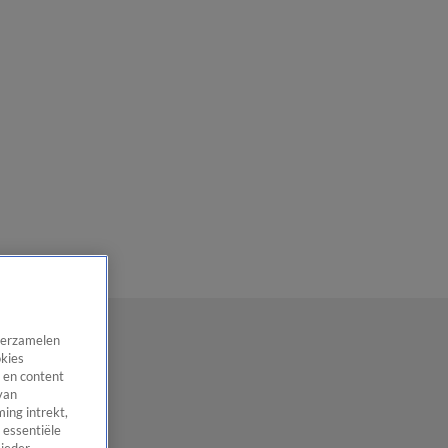
 verzamelen
okies
 en content
van
ing intrekt,
 essentiële