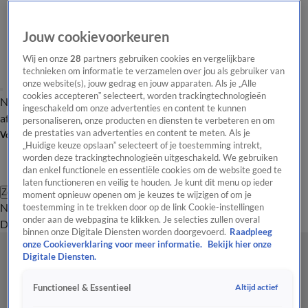
Jouw cookievoorkeuren
Wij en onze
28
partners gebruiken cookies en vergelijkbare
technieken om informatie te verzamelen over jou als gebruiker van
onze website(s), jouw gedrag en jouw apparaten. Als je „Alle
cookies accepteren” selecteert, worden trackingtechnologieën
Nieuws van de Dag
Opinie van de Dag
Laatste
Onze categorieën
ingeschakeld om onze advertenties en content te kunnen
aflevering
Video's
Nieuws van de Dag Podcast
personaliseren, onze producten en diensten te verbeteren en om
de prestaties van advertenties en content te meten. Als je
Volg Nieuws van de Dag
„Huidige keuze opslaan” selecteert of je toestemming intrekt,
worden deze trackingtechnologieën uitgeschakeld. We gebruiken
dan enkel functionele en essentiële cookies om de website goed te
laten functioneren en veilig te houden. Je kunt dit menu op ieder
Zoeken
moment opnieuw openen om je keuzes te wijzigen of om je
Nieuws van de Dag
Opinie van de
toestemming in te trekken door op de link Cookie-instellingen
onder aan de webpagina te klikken. Je selecties zullen overal
Dag
Video's
Uitzendingen
Podcast
Panel
Contact
binnen onze Digitale Diensten worden doorgevoerd.
Raadpleeg
onze Cookieverklaring voor meer informatie.
Bekijk hier onze
Digitale Diensten.
Altijd actief
Functioneel & Essentieel