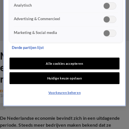
Analytisch
Advertising & Commercieel
Marketing & Social media
Derde partijen lijst
Martin Visser: ‘Het
economisch klimaat staat op
Alle cookies accepteren
rood’
Huidige keuze opslaan
ECONOMIE
Voorkeuren beheren
18 nov 2025, 20:24
De Nederlandse economie bevindt zich in een uitdagende
periode. Steeds meer bedrijven maken bekend dat ze