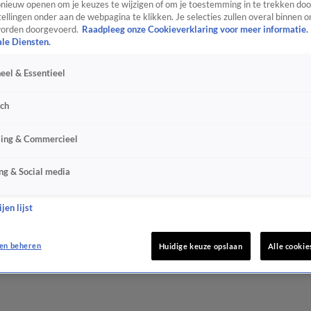
ieuw openen om je keuzes te wijzigen of om je toestemming in te trekken door
ellingen onder aan de webpagina te klikken. Je selecties zullen overal binnen o
orden doorgevoerd.
Raadpleeg onze Cookieverklaring voor meer informatie.
ale Diensten.
eel & Essentieel
sch
sing & Commercieel
ng & Social media
jen lijst
en beheren
Huidige keuze opslaan
Alle cookie