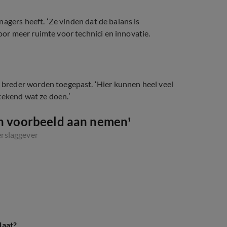
agers heeft. ‘Ze vinden dat de balans is
or meer ruimte voor technici en innovatie.
breder worden toegepast. ‘Hier kunnen heel veel
tekend wat ze doen.’
en voorbeeld aan nemen’
erslaggever
laat?