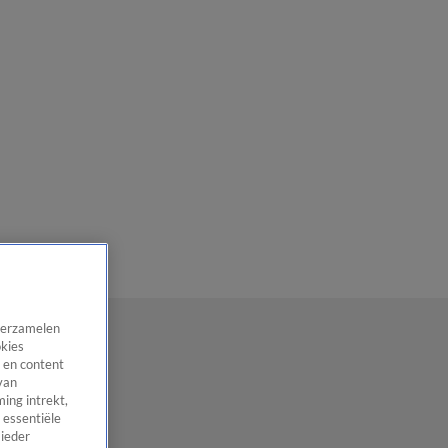
 verzamelen
okies
 en content
van
ing intrekt,
 essentiële
 ieder