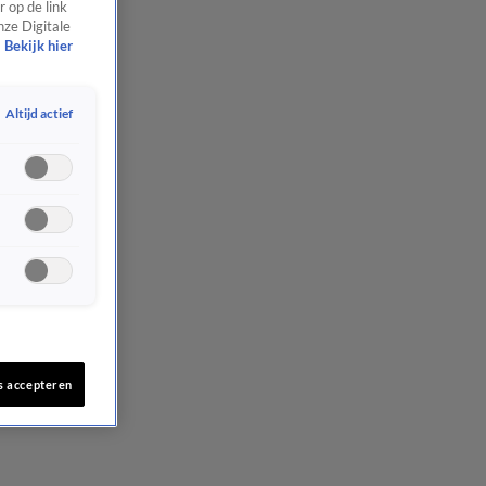
 op de link
nze Digitale
Bekijk hier
Altijd actief
s accepteren