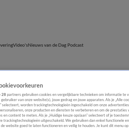
evering
Video's
Nieuws van de Dag Podcast
ast
Panel
Contact
ookievoorkeuren
e
28
partners gebruiken cookies en vergelijkbare technieken om informatie te
s gebruiker van onze website(s), jouw gedrag en jouw apparaten. Als je „Alle co
” selecteert, worden trackingtechnologieën ingeschakeld om onze advertenties
personaliseren, onze producten en diensten te verbeteren en om de prestaties 
s en content te meten. Als je „Huidige keuze opslaan” selecteert of je toestemm
e trackingtechnologieën uitgeschakeld. We gebruiken dan enkel functionele en
de website goed te laten functioneren en veilig te houden. Je kunt dit menu op