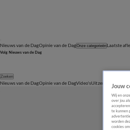
Nieuws van de Dag
Opinie van de Dag
Laatste afl
Onze categorieën
Volg Nieuws van de Dag
Zoeken
Nieuws van de Dag
Opinie van de Dag
Video's
Uitzendingen
Podc
Jouw c
Wij en onz
over jou al
accepteren
te kunnen 
advertentie
worden dez
cookies om 