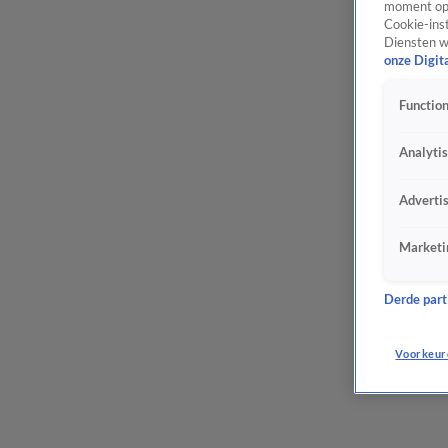
moment opn
Cookie-inst
Diensten w
onze Digit
Function
Analyti
Adverti
Marketi
Derde parti
Voorkeur