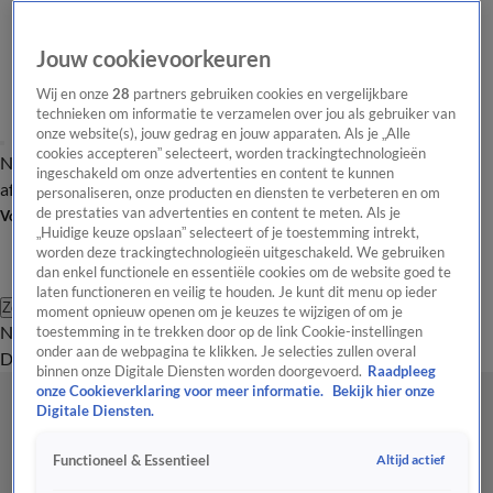
Jouw cookievoorkeuren
Wij en onze
28
partners gebruiken cookies en vergelijkbare
technieken om informatie te verzamelen over jou als gebruiker van
onze website(s), jouw gedrag en jouw apparaten. Als je „Alle
cookies accepteren” selecteert, worden trackingtechnologieën
Nieuws van de Dag
Opinie van de Dag
Laatste
Onze categorieën
ingeschakeld om onze advertenties en content te kunnen
aflevering
Video's
Nieuws van de Dag Podcast
personaliseren, onze producten en diensten te verbeteren en om
de prestaties van advertenties en content te meten. Als je
Volg Nieuws van de Dag
„Huidige keuze opslaan” selecteert of je toestemming intrekt,
worden deze trackingtechnologieën uitgeschakeld. We gebruiken
dan enkel functionele en essentiële cookies om de website goed te
laten functioneren en veilig te houden. Je kunt dit menu op ieder
Zoeken
moment opnieuw openen om je keuzes te wijzigen of om je
Nieuws van de Dag
Opinie van de
toestemming in te trekken door op de link Cookie-instellingen
onder aan de webpagina te klikken. Je selecties zullen overal
Dag
Video's
Uitzendingen
Podcast
Panel
Contact
binnen onze Digitale Diensten worden doorgevoerd.
Raadpleeg
onze Cookieverklaring voor meer informatie.
Bekijk hier onze
Digitale Diensten.
Altijd actief
Functioneel & Essentieel