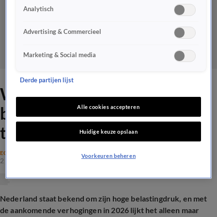
Analytisch
Advertising & Commercieel
Marketing & Social media
Derde partijen lijst
We klagen over hoge
belastingen, maar is dat
Alle cookies accepteren
terecht?
Huidige keuze opslaan
ECONOMIE
Voorkeuren beheren
2 jan 2026, 19:26
Nederland staat bekend om zijn hoge belastingdruk, en met
de aankomende verhogingen in 2026 lijkt het alleen maar