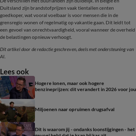
De verschillen met buurlanden zijn duidelijk. In België en
Duitsland zijn brandstofprijzen vaak tientallen centen
goedkoper, wat vooral voelbaar is voor mensen die in de
grensregio wonen of regelmatig op vakantie gaan. Dit leidt tot
een gevoel van onrechtvaardigheid, vooral wanneer de overheid
de belastingen opnieuw verhoogt.
Dit artikel door de redactie geschreven, deels met ondersteuning van
AI.
Lees ook
Hogere lonen, maar ook hogere
benzineprijzen: dit verandert in 2026 voor jou
Miljoenen naar opruimen drugsafval
Dit is waarom jij - ondanks loonstijgingen - het
gevoel hebt dat je krap bij kas zit