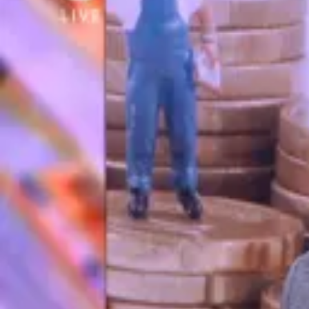
7 juli, 16:12
Waarom daalt de benzineprijs niet? 'Het kan nog maanden duren'
3 juli, 19:00
Na deal tussen VS en Iran: dalen de benzineprijzen nu echt?
18 juni, 18:32
Martin Visser: ‘Precisie in grote hersteloperaties heeft een monster gecreëerd’
16 juni, 19:05
Toch weer boren in Groninger gasveld? 'Hier gaat iedereen last van hebben'
15 juni, 19:23
Komt er dan eindelijk een deal? 'Energieprijzen maken huishoudens kapot'
15 juni, 19:03
Gaan de prijzen weer stijgen? ‘Dit gaat heel lang duren’
10 juni, 19:20
Deze tien producten stegen het afgelopen jaar het meest in prijs
9 juni, 19:01
Duitse verduurzaming raakt ook Nederlandse economie hard
26 mei, 20:11
AOW leeftijd stijgt toch niet, maar gat van miljarden blijft
26 mei, 19:59