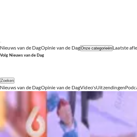
Nieuws van de Dag
Opinie van de Dag
Laatste afl
Onze categorieën
Volg Nieuws van de Dag
Zoeken
Nieuws van de Dag
Opinie van de Dag
Video's
Uitzendingen
Podc
Alle Economie Artikelen
Zelfs vanuit Den Haag loont het nu om naar België te rijden voor een tankbeurt
Donderdag 6 aug, 10:29
De erfbelasting omhoog? 'Het is belasting op belasting'
20 juli, 19:10
Pieter Cobelens en Wierd Duk dinsdag te gast bij Nieuws van de Dag