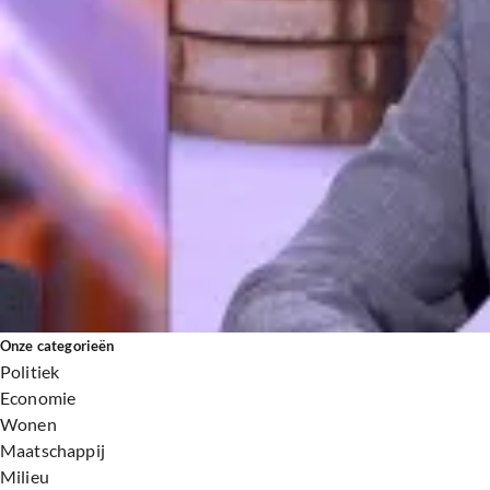
Hypotheekrente stijgt en dat is slecht nieuws voor starters
20 mei, 19:48
Vertel jij jouw collega’s wat je verdient?
19 mei, 20:32
Dreigt chaos rond hypotheekrenteaftrek? 'Bewijslast ligt bij burger'
13 mei, 19:26
Stagflatie: dit betekent het voor jouw geld
6 mei, 20:14
Onze categorieën
Politiek
Economie
Wonen
Maatschappij
Milieu