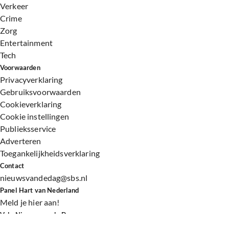
Verkeer
Crime
Zorg
Entertainment
Tech
Voorwaarden
Privacyverklaring
Gebruiksvoorwaarden
Cookieverklaring
Cookie instellingen
Publieksservice
Adverteren
Toegankelijkheidsverklaring
Contact
nieuwsvandedag@sbs.nl
Panel Hart van Nederland
Meld je hier aan!
Volg Nieuws van de Dag
©
2026 Talpa Network. Alle rechten voorbehouden. Geen tekst-