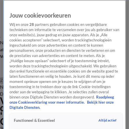
Jouw cookievoorkeuren
Wij en onze
28
partners gebruiken cookies en vergelijkbare
technieken om informatie te verzamelen over jou als gebruiker van
onze website(s), jouw gedrag en jouw apparaten. Als je „Alle
cookies accepteren” selecteert, worden trackingtechnologieën
Nieuws van de Dag
Opinie van de Dag
Laatste
Onze categorieën
ingeschakeld om onze advertenties en content te kunnen
aflevering
Video's
Nieuws van de Dag Podcast
personaliseren, onze producten en diensten te verbeteren en om
de prestaties van advertenties en content te meten. Als je
Volg Nieuws van de Dag
„Huidige keuze opslaan” selecteert of je toestemming intrekt,
worden deze trackingtechnologieën uitgeschakeld. We gebruiken
dan enkel functionele en essentiële cookies om de website goed te
laten functioneren en veilig te houden. Je kunt dit menu op ieder
Zoeken
moment opnieuw openen om je keuzes te wijzigen of om je
Nieuws van de Dag
Opinie van de
toestemming in te trekken door op de link Cookie-instellingen
onder aan de webpagina te klikken. Je selecties zullen overal
Dag
Video's
Uitzendingen
Podcast
Panel
Contact
Vier uur durend gesprek met
binnen onze Digitale Diensten worden doorgevoerd.
Raadpleeg
onze Cookieverklaring voor meer informatie.
Bekijk hier onze
de moeder bleek vol fouten:
Digitale Diensten.
‘Die ontdekten wij, niet het
OM.’
Altijd actief
Functioneel & Essentieel
30 okt 2025, 18:44