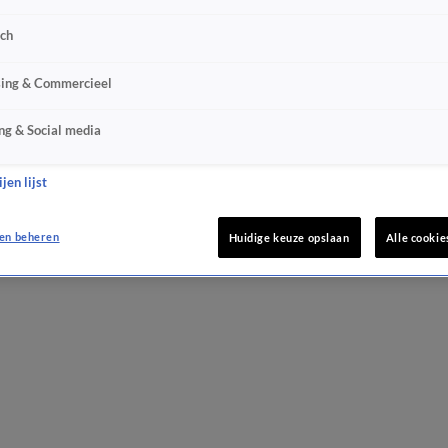
sch
sing & Commercieel
ng & Social media
jen lijst
en beheren
Huidige keuze opslaan
Alle cookie