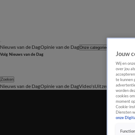
Nieuws van de Dag
Opinie van de Dag
Laatste afl
Onze categorieën
Jouw c
Volg Nieuws van de Dag
Wij en onz
over jou al
accepteren
Zoeken
te kunnen 
advertentie
Nieuws van de Dag
Opinie van de Dag
Video's
Uitzendingen
Podc
worden dez
cookies om 
moment opn
Cookie-inst
Diensten w
onze Digit
Function