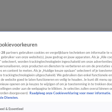
evering
Video's
Nieuws van de Dag Podcast
ookievoorkeuren
e
28
partners gebruiken cookies en vergelijkbare technieken om informatie te
s gebruiker van onze website(s), jouw gedrag en jouw apparaten. Als je „Alle co
” selecteert, worden trackingtechnologieën ingeschakeld om onze advertenties
personaliseren, onze producten en diensten te verbeteren en om de prestaties 
s en content te meten. Als je „Huidige keuze opslaan” selecteert of je toestemm
ast
Panel
Contact
e trackingtechnologieën uitgeschakeld. We gebruiken dan enkel functionele en
de website goed te laten functioneren en veilig te houden. Je kunt dit menu op
ieuw openen om je keuzes te wijzigen of om je toestemming in te trekken door
ellingen onder aan de webpagina te klikken. Je selecties zullen overal binnen o
orden doorgevoerd.
Raadpleeg onze Cookieverklaring voor meer informatie.
ale Diensten.
eel & Essentieel