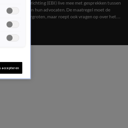
beveiligde inrichting (EBI) live mee met gesprekken tussen
verdachten en hun advocaten. De maatregel moet de
veiligheid vergroten, maar roept ook vragen op over het
recht op een eerlijk proces. Gaat dit te ver?
Rechtbankverslaggever Marieke de Witte en Bram
Moszkowicz schuiven aan.
s accepteren