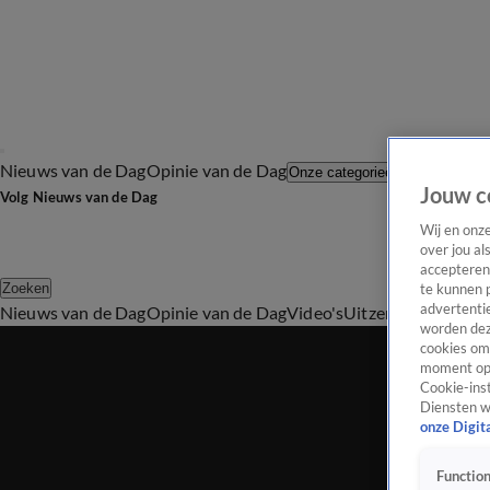
Nieuws van de Dag
Opinie van de Dag
Laatste afl
Onze categorieën
Jouw c
Volg Nieuws van de Dag
Wij en onz
over jou al
accepteren
Zoeken
te kunnen 
advertentie
Nieuws van de Dag
Opinie van de Dag
Video's
Uitzendingen
Podc
worden dez
cookies om 
moment opn
Cookie-inst
Diensten w
onze Digit
Function