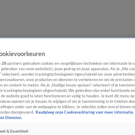
evering
Video's
Nieuws van de Dag Podcast
ookievoorkeuren
e
28
partners gebruiken cookies en vergelijkbare technieken om informatie te
s gebruiker van onze website(s), jouw gedrag en jouw apparaten. Als je „Alle co
” selecteert, worden trackingtechnologieën ingeschakeld om onze advertenties
personaliseren, onze producten en diensten te verbeteren en om de prestaties 
s en content te meten. Als je „Huidige keuze opslaan” selecteert of je toestemm
ast
Panel
Contact
e trackingtechnologieën uitgeschakeld. We gebruiken dan enkel functionele en
de website goed te laten functioneren en veilig te houden. Je kunt dit menu op
ieuw openen om je keuzes te wijzigen of om je toestemming in te trekken door
ellingen onder aan de webpagina te klikken. Je selecties zullen overal binnen o
orden doorgevoerd.
Raadpleeg onze Cookieverklaring voor meer informatie.
ale Diensten.
eel & Essentieel