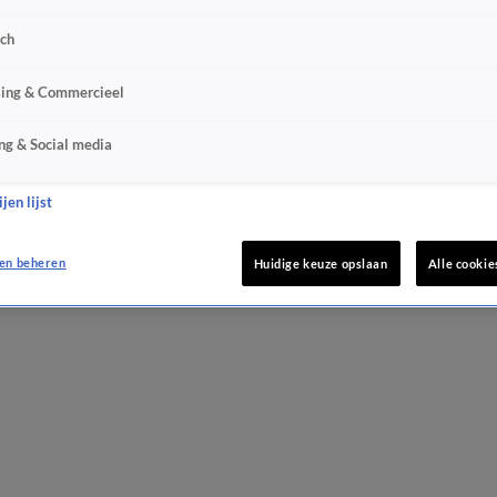
sch
sing & Commercieel
ng & Social media
jen lijst
en beheren
Huidige keuze opslaan
Alle cookie