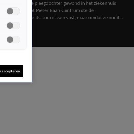
hun 10-jarige pleegdochter gewond in het ziekenhuis
belandde. Het Pieter Baan Centrum stelde
persoonlijkheidsstoornissen vast, maar omdat ze nooit
meer pleegouder worden, acht de rechtbank de kans op
herhaling klein. In tegenstelling tot het advies van de
experts, krijgen ze geen tbs. Opiniemaker Bram
Moszkowicz noemt dat onbegrijpelijk.
s accepteren