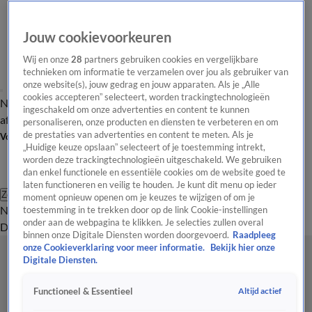
Jouw cookievoorkeuren
Wij en onze
28
partners gebruiken cookies en vergelijkbare
technieken om informatie te verzamelen over jou als gebruiker van
onze website(s), jouw gedrag en jouw apparaten. Als je „Alle
cookies accepteren” selecteert, worden trackingtechnologieën
Nieuws van de Dag
Opinie van de Dag
Laatste
Onze categorieën
ingeschakeld om onze advertenties en content te kunnen
aflevering
Video's
Nieuws van de Dag Podcast
personaliseren, onze producten en diensten te verbeteren en om
de prestaties van advertenties en content te meten. Als je
Volg Nieuws van de Dag
„Huidige keuze opslaan” selecteert of je toestemming intrekt,
worden deze trackingtechnologieën uitgeschakeld. We gebruiken
dan enkel functionele en essentiële cookies om de website goed te
laten functioneren en veilig te houden. Je kunt dit menu op ieder
Zoeken
moment opnieuw openen om je keuzes te wijzigen of om je
Nieuws van de Dag
Opinie van de
toestemming in te trekken door op de link Cookie-instellingen
onder aan de webpagina te klikken. Je selecties zullen overal
Dag
Video's
Uitzendingen
Podcast
Panel
Contact
binnen onze Digitale Diensten worden doorgevoerd.
Raadpleeg
onze Cookieverklaring voor meer informatie.
Bekijk hier onze
Digitale Diensten.
Altijd actief
Functioneel & Essentieel