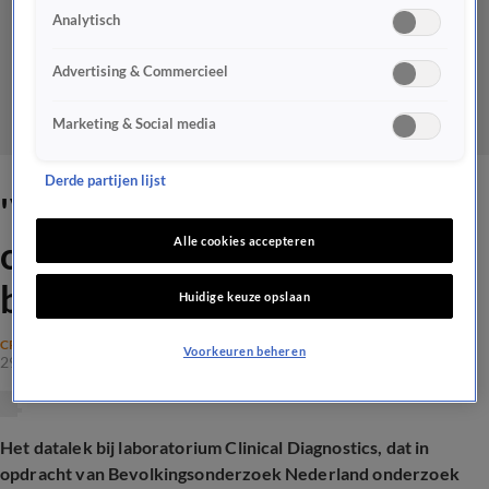
Analytisch
Advertising & Commercieel
Marketing & Social media
Derde partijen lijst
'Vrouwen maken zich zorgen
over datalek
Alle cookies accepteren
bevolkingsonderzoek'
Huidige keuze opslaan
CRIME
Voorkeuren beheren
29 aug 2025, 19:55
Het datalek bij laboratorium Clinical Diagnostics, dat in
opdracht van Bevolkingsonderzoek Nederland onderzoek