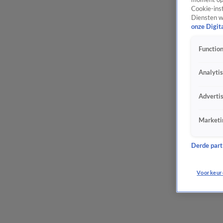
Cookie-inst
Diensten w
onze Digit
Function
Analyti
Adverti
Marketi
Derde parti
Voorkeur