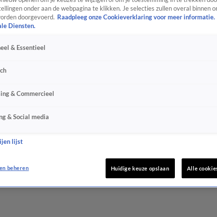
ellingen onder aan de webpagina te klikken. Je selecties zullen overal binnen o
orden doorgevoerd.
Raadpleeg onze Cookieverklaring voor meer informatie.
ale Diensten.
eel & Essentieel
sch
sing & Commercieel
ng & Social media
jen lijst
en beheren
Huidige keuze opslaan
Alle cookie