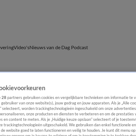
evering
Video's
Nieuws van de Dag Podcast
ast
Panel
Contact
ookievoorkeuren
e
28
partners gebruiken cookies en vergelijkbare technieken om informatie te
s gebruiker van onze website(s), jouw gedrag en jouw apparaten. Als je „Alle co
” selecteert, worden trackingtechnologieën ingeschakeld om onze advertenties
personaliseren, onze producten en diensten te verbeteren en om de prestaties 
s en content te meten. Als je „Huidige keuze opslaan” selecteert of je toestemm
e trackingtechnologieën uitgeschakeld. We gebruiken dan enkel functionele en
de website goed te laten functioneren en veilig te houden. Je kunt dit menu op
ieuw openen om je keuzes te wijzigen of om je toestemming in te trekken door