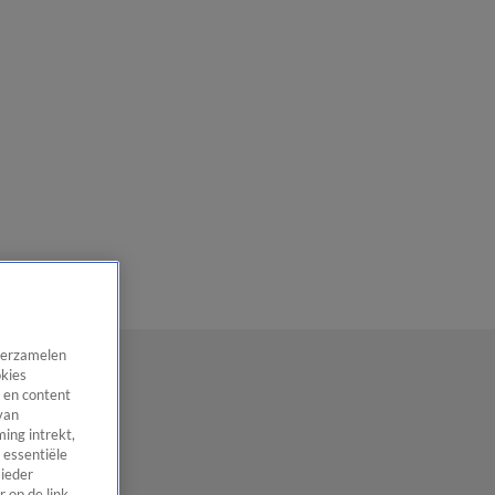
 verzamelen
okies
 en content
van
ing intrekt,
 essentiële
 ieder
 op de link