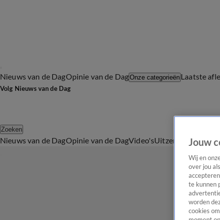
Nieuws van de Dag
Opinie van de Dag
Laatste afl
Onze categorieën
Volg Nieuws van de Dag
Zoeken
Nieuws van de Dag
Opinie van de Dag
Video's
Uitzendingen
Podc
Jouw c
Wij en onz
over jou al
accepteren
te kunnen 
advertentie
worden dez
cookies om 
moment opn