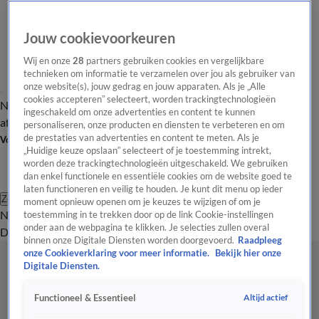
Jouw cookievoorkeuren
Wij en onze
28
partners gebruiken cookies en vergelijkbare
technieken om informatie te verzamelen over jou als gebruiker van
onze website(s), jouw gedrag en jouw apparaten. Als je „Alle
cookies accepteren” selecteert, worden trackingtechnologieën
Nieuws van de Dag
Opinie van de Dag
Laatste
Onze categorieën
ingeschakeld om onze advertenties en content te kunnen
aflevering
Video's
Nieuws van de Dag Podcast
personaliseren, onze producten en diensten te verbeteren en om
de prestaties van advertenties en content te meten. Als je
Volg Nieuws van de Dag
„Huidige keuze opslaan” selecteert of je toestemming intrekt,
worden deze trackingtechnologieën uitgeschakeld. We gebruiken
dan enkel functionele en essentiële cookies om de website goed te
laten functioneren en veilig te houden. Je kunt dit menu op ieder
Zoeken
moment opnieuw openen om je keuzes te wijzigen of om je
Nieuws van de Dag
Opinie van de
toestemming in te trekken door op de link Cookie-instellingen
onder aan de webpagina te klikken. Je selecties zullen overal
Dag
Video's
Uitzendingen
Podcast
Panel
Contact
binnen onze Digitale Diensten worden doorgevoerd.
Raadpleeg
onze Cookieverklaring voor meer informatie.
Bekijk hier onze
Digitale Diensten.
Altijd actief
Functioneel & Essentieel