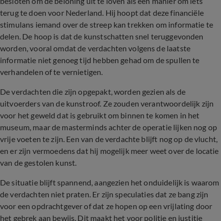
besloten om de beloning uit te loven als een manier om iets
terug te doen voor Nederland. Hij hoopt dat deze financiële
stimulans iemand over de streep kan trekken om informatie te
delen. De hoop is dat de kunstschatten snel teruggevonden
worden, vooral omdat de verdachten volgens de laatste
informatie niet genoeg tijd hebben gehad om de spullen te
verhandelen of te vernietigen.
De verdachten die zijn opgepakt, worden gezien als de
uitvoerders van de kunstroof. Ze zouden verantwoordelijk zijn
voor het geweld dat is gebruikt om binnen te komen in het
museum, maar de masterminds achter de operatie lijken nog op
vrije voeten te zijn. Een van de verdachte blijft nog op de vlucht,
en er zijn vermoedens dat hij mogelijk meer weet over de locatie
van de gestolen kunst.
De situatie blijft spannend, aangezien het onduidelijk is waarom
de verdachten niet praten. Er zijn speculaties dat ze bang zijn
voor een opdrachtgever of dat ze hopen op een vrijlating door
het gebrek aan bewijs. Dit maakt het voor politie en justitie