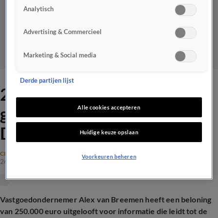
Analytisch
Advertising & Commercieel
Marketing & Social media
Derde partijen lijst
250.000 voor locatie
gestolen kunstschatten uit
Alle cookies accepteren
Drents Museum
Huidige keuze opslaan
CRIME
Voorkeuren beheren
26 feb 2025, 18:56
Vastgoedondernemer Alex van Breemen heeft een beloning
van 250.000 euro uitgelooft voor informatie die leidt tot de